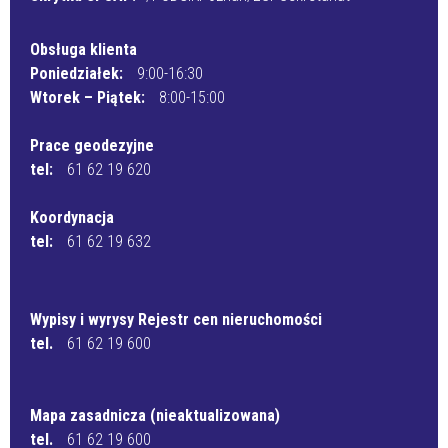
Obsługa klienta
Poniedziałek:
9:00-16:30
Wtorek – Piątek:
8:00-15:00
Prace geodezyjne
tel:
61 62 19 620
Koordynacja
tel:
61 62 19 632
Wypisy i wyrysy Rejestr cen nieruchomości
tel.
61 62 19 600
Mapa zasadnicza (nieaktualizowana)
tel.
61 62 19 600