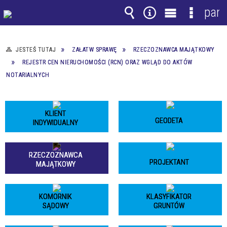
pane
Wyszukiwarka
Narzędzia
Menu
Menu
główne
szczegó
JESTEŚ TUTAJ
ZAŁATW SPRAWĘ
RZECZOZNAWCA MAJĄTKOWY
REJESTR CEN NIERUCHOMOŚCI (RCN) ORAZ WGLĄD DO AKTÓW
NOTARIALNYCH
KLIENT
GEODETA
INDYWIDUALNY
RZECZOZNAWCA
PROJEKTANT
MAJĄTKOWY
KOMORNIK
KLASYFIKATOR
SĄDOWY
GRUNTÓW