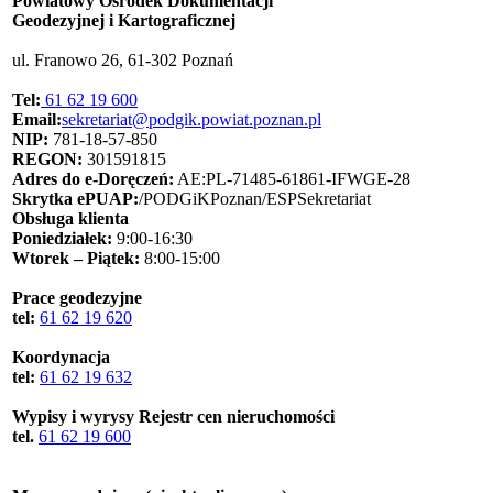
Powiatowy Ośrodek Dokumentacji
Geodezyjnej i Kartograficznej
ul. Franowo 26, 61-302 Poznań
Tel:
61 62 19 600
Email:
sekretariat@podgik.powiat.poznan.pl
NIP:
781-18-57-850
REGON:
301591815
Adres do e-Doręczeń:
AE:PL-71485-61861-IFWGE-28
Skrytka ePUAP:
/PODGiKPoznan/ESPSekretariat
Obsługa klienta
Poniedziałek:
9:00-16:30
Wtorek – Piątek:
8:00-15:00
Prace geodezyjne
tel:
61 62 19 620
Koordynacja
tel:
61 62 19 632
Wypisy i wyrysy Rejestr cen nieruchomości
tel.
61 62 19 600