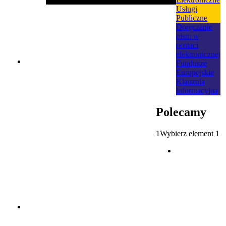
Usługi
Publiczne
Doręczanie
pism w
postaci
elektronicznej
Fundusze
Europejskie
Klauzula
informacyjna
Polecamy
1
Wybierz element 1