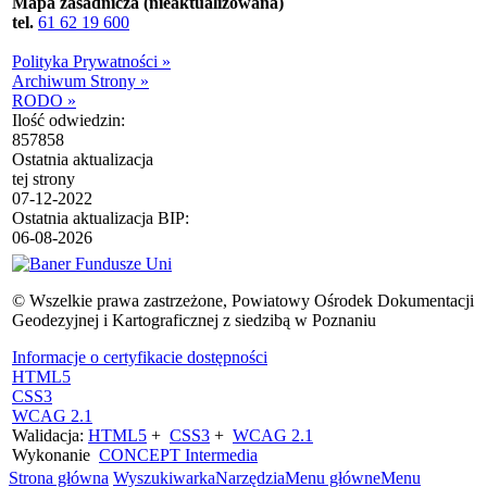
Mapa zasadnicza (nieaktualizowana)
tel.
61 62 19 600
Polityka Prywatności »
Archiwum Strony »
RODO »
Ilość odwiedzin:
857858
Ostatnia aktualizacja
tej strony
07-12-2022
Ostatnia aktualizacja BIP:
06-08-2026
© Wszelkie prawa zastrzeżone, Powiatowy Ośrodek Dokumentacji
Geodezyjnej i Kartograficznej z siedzibą w Poznaniu
Informacje o certyfikacie dostępności
HTML5
CSS3
WCAG 2.1
Walidacja:
HTML5
+
CSS3
+
WCAG 2.1
Wykonanie
CONCEPT
Intermedia
Strona główna
Wyszukiwarka
Narzędzia
Menu główne
Menu